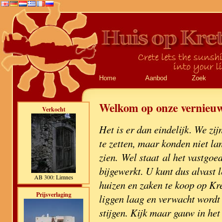
Home
Aanbod
Zoek
Welkom op onze vernieuw
Verkocht
Het is er dan eindelijk. We zi
te zetten, maar konden niet la
zien. Wel staat al het vastgoe
bijgewerkt. U kunt dus alvast 
AB 300: Limnes
huizen en zaken te koop op Kre
Prijsverlaging
liggen laag en verwacht wordt 
stijgen. Kijk maar gauw in he