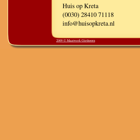
Huis op Kreta
(0030) 28410 71118
info@huisopkreta.nl
2009 © Maatwerk Giethoorn