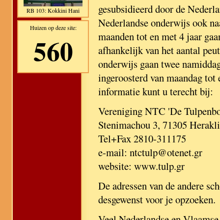
gesubsidieerd door de Nederla
RB 103: Kokkini Hani
Nederlandse onderwijs ook naa
Huizen op deze site:
maanden tot en met 4 jaar gaa
560
afhankelijk van het aantal peu
onderwijs gaan twee namiddage
ingeroosterd van maandag tot 
informatie kunt u terecht bij:
Vereniging NTC 'De Tulpenboll
Stenimachou 3, 71305 Herakl
Tel+Fax 2810-311175
e-mail: ntctulp@otenet.gr
website: www.tulp.gr
De adressen van de andere sc
desgewenst voor je opzoeken.
Veel Nederlandse en Vlaamse v