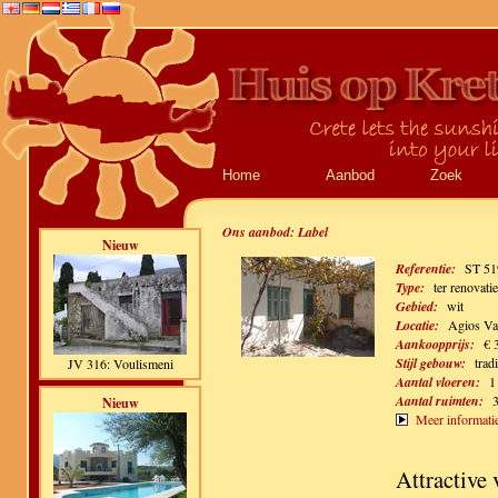
Home
Aanbod
Zoek
Ons aanbod:
Label
Nieuw
Referentie:
ST 51
Type:
ter renovatie
Gebied:
wit
Locatie:
Agios Vas
Aankoopprijs:
€ 
Stijl gebouw:
trad
JV 316: Voulismeni
Aantal vloeren:
1
Aantal ruimten:
Nieuw
Meer informati
Attractive 