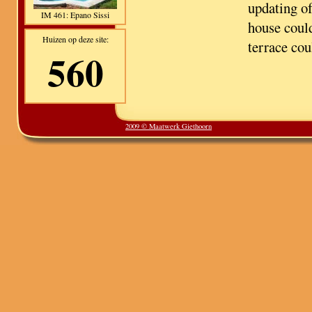
updating of
IM 461: Epano Sissi
house coul
Huizen op deze site:
terrace co
560
2009 © Maatwerk Giethoorn