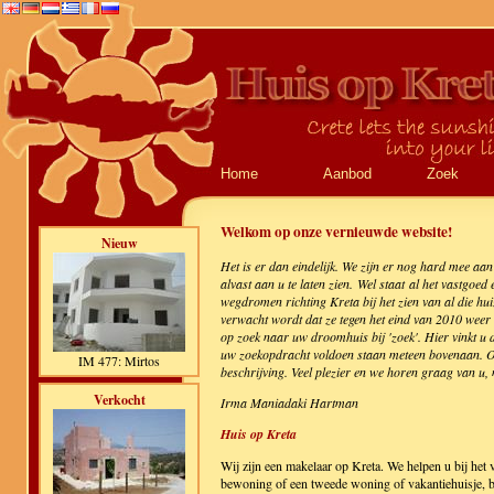
Home
Aanbod
Zoek
Welkom op onze vernieuwde website!
Nieuw
Het is er dan eindelijk. We zijn er nog hard mee aan
alvast aan u te laten zien. Wel staat al het vastgoe
wegdromen richting Kreta bij het zien van al die hui
verwacht wordt dat ze tegen het eind van 2010 weer
op zoek naar uw droomhuis bij 'zoek'. Hier vinkt u d
uw zoekopdracht voldoen staan meteen bovenaan. Om a
IM 477: Mirtos
beschrijving. Veel plezier en we horen graag van u,
Verkocht
Irma Maniadaki Hartman
Huis op Kreta
Wij zijn een makelaar op Kreta. We helpen u bij he
bewoning of een tweede woning of vakantiehuisje, bo