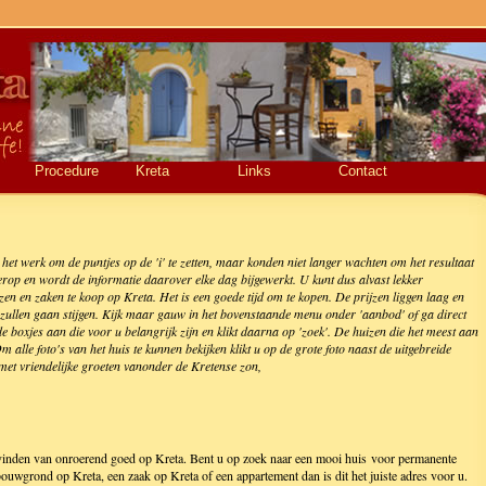
Procedure
Kreta
Links
Contact
 het werk om de puntjes op de 'i' te zetten, maar konden niet langer wachten om het resultaat
d erop en wordt de informatie daarover elke dag bijgewerkt. U kunt dus alvast lekker
zen en zaken te koop op Kreta. Het is een goede tijd om te kopen. De prijzen liggen laag en
 zullen gaan stijgen. Kijk maar gauw in het bovenstaande menu onder 'aanbod' of ga direct
e boxjes aan die voor u belangrijk zijn en klikt daarna op 'zoek'. De huizen die het meest aan
lle foto's van het huis te kunnen bekijken klikt u op de grote foto naast de uitgebreide
 met vriendelijke groeten vanonder de Kretense zon,
t vinden van onroerend goed op Kreta. Bent u op zoek naar een mooi huis voor permanente
uwgrond op Kreta, een zaak op Kreta of een appartement dan is dit het juiste adres voor u.