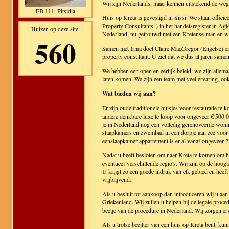
Wij zijn Nederlands, maar kennen uitstekend de weg
FB 111: Pitsidia
Huis op Kreta is gevestigd in Sissi. We staan officie
Property Consultants") in het handelsregister in Ag
Huizen op deze site:
Nederland, nu getrouwd met een Kretense man en wo
560
Samen met Irma doet Claire MacGregor (Engelse) er a
property consultant. U ziet dat we dus al jaren sa
We hebben een open en eerlijk beleid: we zijn allema
laten komen. We zijn een team met veel ervaring, oo
Wat bieden wij aan?
Er zijn oude traditionele huisjes voor restauratie t
andere denkbare luxe te koop voor ongeveer € 500.0
je in Nederland nog een volledig gerenoveerde woni
slaapkamers en zwembad in een dorpje aan zee voor
eenslaapkamer appartement is er al vanaf ongeveer 
Nadat u heeft besloten om naar Kreta te komen om hu
eventueel verschillende regio's. Wij zijn op de hoogt
U krijgt zo een goede indruk van elk gebied en heeft 
vrijblijvend.
Als u besluit tot aankoop dan introduceren wij u aa
Griekenland. Wij zullen u helpen bij de legale proce
beetje van de procedure in Nederland. Wij zorgen e
Als u trotse bezitter van een huis op Kreta bent, ku