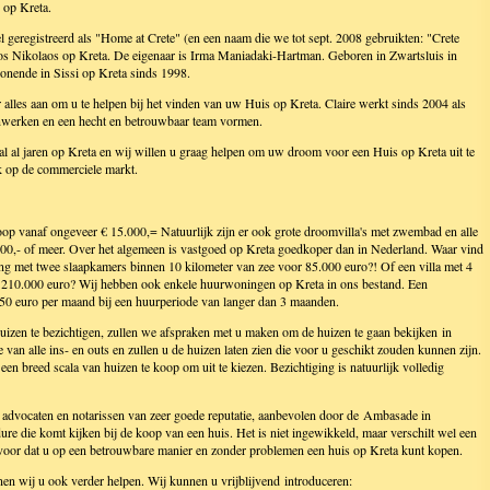
 op Kreta.
el geregistreerd als "Home at Crete" (en een naam die we tot sept. 2008 gebruikten: "Crete
ios Nikolaos op Kreta. De eigenaar is Irma Maniadaki-Hartman. Geboren in Zwartsluis in
nende in Sissi op Kreta sinds 1998.
lles aan om u te helpen bij het vinden van uw Huis op Kreta. Claire werkt sinds 2004 als
menwerken en een hecht en betrouwbaar team vormen.
al al jaren op Kreta en wij willen u graag helpen om uw droom voor een Huis op Kreta uit te
k op de commerciele markt.
e koop vanaf ongeveer € 15.000,= Natuurlijk zijn er ook grote droomvilla's met zwembad en alle
00,- of meer. Over het algemeen is vastgoed op Kreta goedkoper dan in Nederland. Waar vind
ng met twee slaapkamers binnen 10 kilometer van zee voor 85.000 euro?! Of een villa met 4
 210.000 euro? Wij hebben ook enkele huurwoningen op Kreta in ons bestand. Een
250 euro per maand bij een huurperiode van langer dan 3 maanden.
izen te bezichtigen, zullen we afspraken met u maken om de huizen te gaan bekijken in
e van alle ins- en outs en zullen u de huizen laten zien die voor u geschikt zouden kunnen zijn.
een breed scala van huizen te koop om uit te kiezen. Bezichtiging is natuurlijk volledig
n advocaten en notarissen van zeer goede reputatie, aanbevolen door de Ambasade in
dure die komt kijken bij de koop van een huis. Het is niet ingewikkeld, maar verschilt wel een
rvoor dat u op een betrouwbare manier en zonder problemen een huis op Kreta kunt kopen.
nnen wij u ook verder helpen. Wij kunnen u vrijblijvend introduceren: