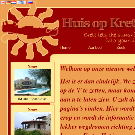
Home
Aanbod
Zoek
Nieuw
Welkom op onze nieuwe web
Het is er dan eindelijk. We
op de 'i' te zetten, maar ko
aan u te laten zien. U zult d
IM 461: Epano Sissi
pagina's vinden. Hier wordt 
Nieuw
erop en wordt de informatie
lekker wegdromen richting K