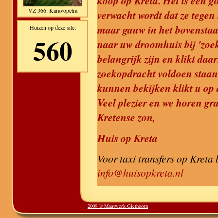
koop op Kreta. Het is een go
VZ 366: Karavopetra
verwacht wordt dat ze tegen 
maar gauw in het bovenstaa
Huizen op deze site:
560
naar uw droomhuis bij 'zoek
belangrijk zijn en klikt daa
zoekopdracht voldoen staan 
kunnen bekijken klikt u op d
Veel plezier en we horen gr
Kretense zon,
Huis op Kreta
Voor taxi transfers op Kreta
info@huisopkreta.nl
2009 © Maatwerk Giethoorn