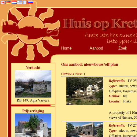
Home
Aanbod
Zoek
Ons aanbod:
nieuwbouw/off plan
Verkocht
Previous
Next
1
Referentie:
JV 25
Type:
nieuw, bewo
Off-plan, losgemaa
Gebied:
lila
RB 149: Agia Varvara
Locatie:
Plaka
Prijsverlaging
A property of 110m
views of the sea. 5
Referentie:
JV 27
Type:
nieuw, bewo
Off-plan, losgemaa