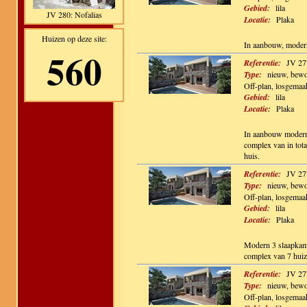
Gebied:
lila
JV 280: Nofalias
Locatie:
Plaka
Huizen op deze site:
In aanbouw, modern
560
Referentie:
JV 27
Type:
nieuw, bewo
Off-plan, losgemaa
Gebied:
lila
Locatie:
Plaka
In aanbouw moderne
complex van in tota
huis.
Referentie:
JV 27
Type:
nieuw, bewo
Off-plan, losgemaa
Gebied:
lila
Locatie:
Plaka
Modern 3 slaapkame
complex van 7 huiz
Referentie:
JV 27
Type:
nieuw, bewo
Off-plan, losgemaa