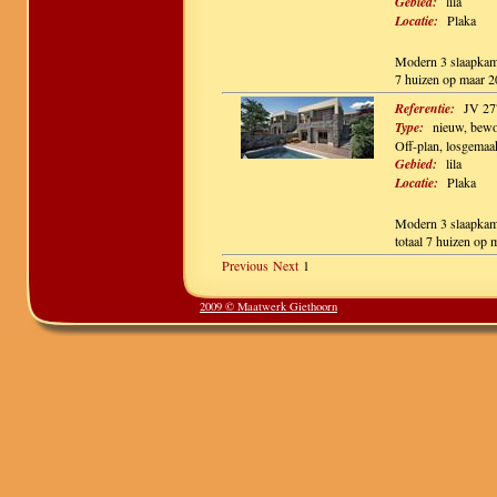
Gebied:
lila
Locatie:
Plaka
Modern 3 slaapkame
7 huizen op maar 2
Referentie:
JV 27
Type:
nieuw, bewo
Off-plan, losgemaa
Gebied:
lila
Locatie:
Plaka
Modern 3 slaapkame
totaal 7 huizen op 
Previous
Next
1
2009 © Maatwerk Giethoorn