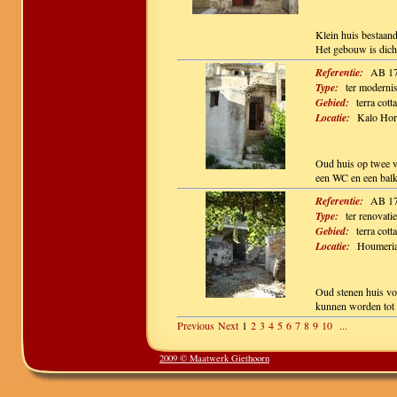
Klein huis bestaand
Het gebouw is dich
Referentie:
AB 1
Type:
ter modernisa
Gebied:
terra cotta
Locatie:
Kalo Hor
Oud huis op twee ve
een WC en een bal
Referentie:
AB 1
Type:
ter renovatie
Gebied:
terra cotta
Locatie:
Houmeri
Oud stenen huis vo
kunnen worden tot 
Previous
Next
1
2
3
4
5
6
7
8
9
10
...
2009 © Maatwerk Giethoorn