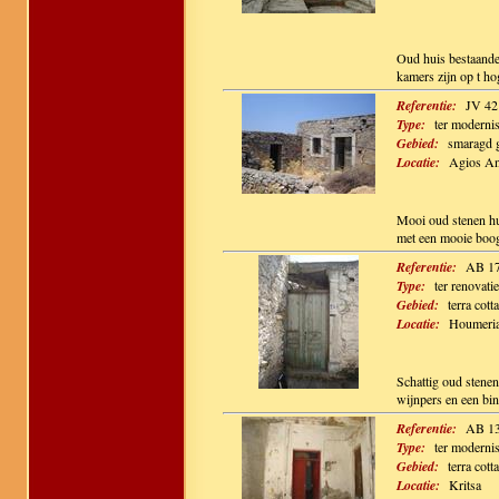
Oud huis bestaande 
kamers zijn op t ho
Referentie:
JV 42
Type:
ter modernisa
Gebied:
smaragd 
Locatie:
Agios An
Mooi oud stenen hu
met een mooie boog
Referentie:
AB 1
Type:
ter renovati
Gebied:
terra cotta
Locatie:
Houmeri
Schattig oud stenen
wijnpers en een bin
Referentie:
AB 1
Type:
ter modernisa
Gebied:
terra cotta
Locatie:
Kritsa