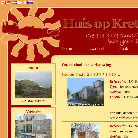
Home
Aanbod
Zoek
Ons aanbod:
ter verbouwing
Nieuw
Previous
Next
1
2
3
4
5
6
7
8
9
10
...
Referentie:
JM 1
Type:
ter renovati
Gebied:
rose
Locatie:
Pano Go
VZ 364: Mirsini
Verkocht
Een oud stenen hui
eerste verdieping zi
Referentie:
JV 24
Type:
in bijlage
Gebied:
lila