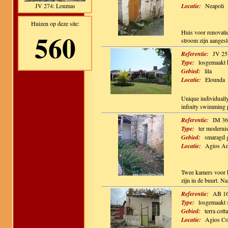
JV 274: Loumas
Locatie:
Neapoli
Huizen op deze site:
560
Huis voor renovatie
stroom zijn aangesl
Referentie:
JV 25
Type:
losgemaakt 
Gebied:
lila
Locatie:
Elounda
Unique individually
infinity swimming p
Referentie:
IM 36
Type:
ter modernisa
Gebied:
smaragd 
Locatie:
Agios An
Twee kamers voor k
zijn in de buurt. N
Referentie:
AB 1
Type:
losgemaakt 
Gebied:
terra cotta
Locatie:
Agios Co