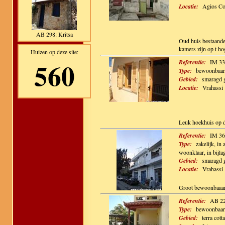
Locatie:
Agios Co
AB 298: Kritsa
Oud huis bestaande 
kamers zijn op t ho
Huizen op deze site:
560
Referentie:
IM 33
Type:
bewoonbaar,
Gebied:
smaragd 
Locatie:
Vrahassi
Leuk hoekhuis op d
Referentie:
IM 36
Type:
zakelijk, i
woonklaar, in bijla
Gebied:
smaragd 
Locatie:
Vrahassi
Groot bewoonbaaar
Referentie:
AB 22
Type:
bewoonbaar,
Gebied:
terra cotta