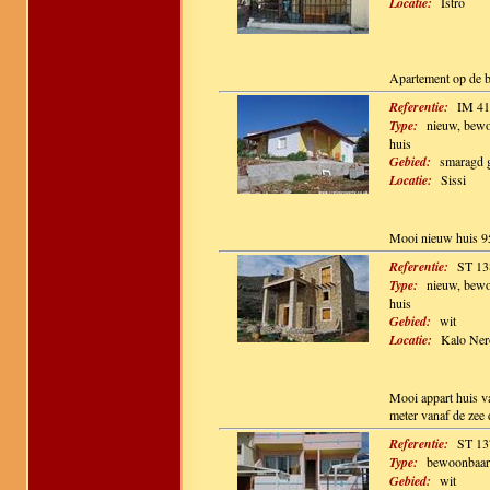
Locatie:
Istro
Apartement op de b
Referentie:
IM 41
Type:
nieuw, bewo
huis
Gebied:
smaragd 
Locatie:
Sissi
Mooi nieuw huis 95
Referentie:
ST 13
Type:
nieuw, bewo
huis
Gebied:
wit
Locatie:
Kalo Ner
Mooi appart huis v
meter vanaf de zee d
Referentie:
ST 13
Type:
bewoonbaar,
Gebied:
wit