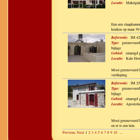
Locatie:
Makrigia
Een een slaapkamer
keuken op maar 50 
Referentie:
IM 42
Type:
gerenoveerd
bijlage
Gebied:
smaragd 
Locatie:
Kalo Hor
Mooi gerenoveerd h
verdieping.
Referentie:
IM 25
Type:
gerenoveerd
bijlage
Gebied:
smaragd 
Locatie:
Apostoli
Mooi gerenoveerd h
en er is een tuin.
Previous
Next
1
2
3
4
5
6
7
8
9
10
...