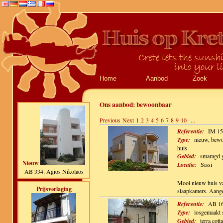
Home
Aanbod
Zoek
Ons aanbod:
bewoonbaar
Previous
Next
1
2
3
4
5
6
7
8
9
10
...
Referentie:
IM 15
Type:
nieuw, bewo
huis
Gebied:
smaragd 
Nieuw
Locatie:
Sissi
AB 334: Agios Nikolaos
Mooi nieuw huis va
Prijsverlaging
slaapkamers. Aang
Referentie:
AB 1
Type:
losgemaakt 
Gebied:
terra cotta