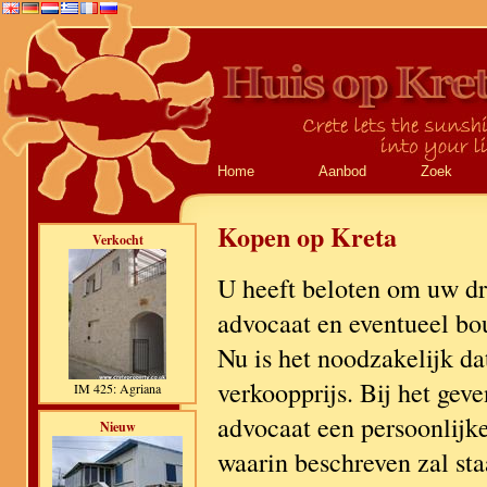
Home
Aanbod
Zoek
Kopen op Kreta
Verkocht
U heeft beloten om uw d
advocaat en eventueel bo
Nu is het noodzakelijk d
verkoopprijs. Bij het gev
IM 425: Agriana
advocaat een persoonlijk
Nieuw
waarin beschreven zal sta