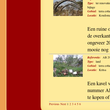
Type:
ter renovatie
bijlage
Gebied:
terra cotta
Locatie:
Koudoma
Een ruine 
de overkan
ongeveer 2
mooie nog i
Referentie:
AB 2
Type:
land
Gebied:
terra cotta
Locatie:
Kritsa
Een kavel 
nummer AB 
te kopen of
Previous
Next
1
2
3
4
5
6