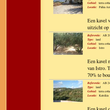
Gebied:
terra cotta
Locatie:
Pahia A
Een kavel 
uitzicht op
Referentie:
AB 2
Type:
land
Gebied:
terra cotta
Locatie:
Istro
Een kavel 
van Istro. 
70% te bo
Referentie:
AB 2
Type:
land
Gebied:
terra cotta
Locatie:
Katsikia
Een kavel o