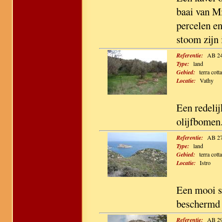
baai van Mi
percelen e
stoom zijn 
Referentie:
AB 2
Type:
land
Gebied:
terra cotta
Locatie:
Vathy
Een redeli
olijfbomen.
Referentie:
AB 2
Type:
land
Gebied:
terra cotta
Locatie:
Istro
Een mooi s
beschermd 
Referentie:
AB 2