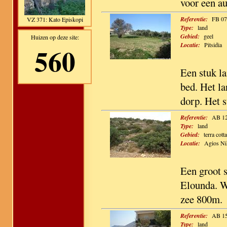
voor een a
Referentie:
FB 07
VZ 371: Kato Episkopi
Type:
land
Gebied:
geel
Huizen op deze site:
Locatie:
Pitsidia
560
Een stuk l
bed. Het l
dorp. Het s
Referentie:
AB 1
Type:
land
Gebied:
terra cotta
Locatie:
Agios Ni
Een groot 
Elounda. W
zee 800m.
Referentie:
AB 1
Type:
land