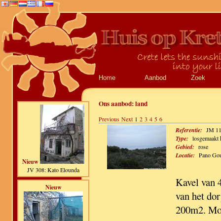
Home
Aanbod
Zoek
Ons aanbod:
land
Previous
Next
1
2
3
4
5
6
Referentie:
JM 1
Type:
losgemaakt 
Gebied:
rose
Locatie:
Pano Go
Nieuw
JV 308: Kato Elounda
Kavel van 
Nieuw
van het do
200m2. Mooi