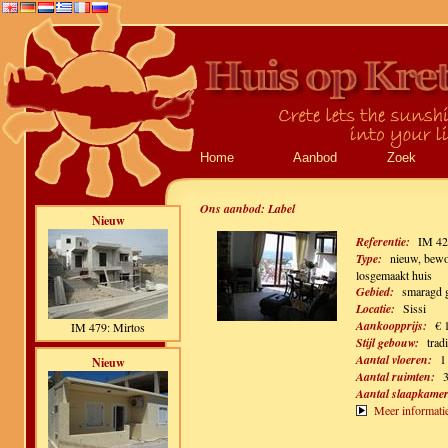
Home
Aanbod
Zoek
Ons aanbod:
Label
Nieuw
Referentie:
IM 42
Type:
nieuw, bewo
losgemaakt huis
Gebied:
smaragd 
Locatie:
Sissi
Aankoopprijs:
€ 
IM 479: Mirtos
Stijl gebouw:
trad
Aantal vloeren:
1
Nieuw
Aantal ruimten:
Aantal slaapkamer
Meer informati