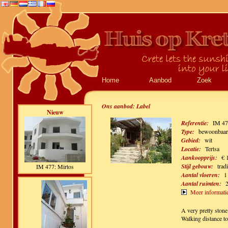
Home
Aanbod
Zoek
Ons aanbod:
Label
Nieuw
Referentie:
IM 47
Type:
bewoonbaar,
Gebied:
wit
Locatie:
Tertsa
Aankoopprijs:
€ 
Stijl gebouw:
trad
IM 477: Mirtos
Aantal vloeren:
1
Aantal ruimten:
Meer informati
A very pretty ston
Walking distance to 