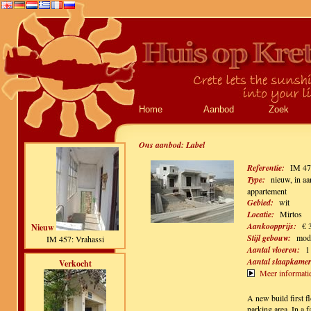
Home
Aanbod
Zoek
Ons aanbod:
Label
Referentie:
IM 47
Type:
nieuw, in a
appartement
Gebied:
wit
Locatie:
Mirtos
Aankoopprijs:
€ 
Nieuw
Stijl gebouw:
mod
IM 457: Vrahassi
Aantal vloeren:
1
Aantal slaapkamer
Verkocht
Meer informati
A new build first f
parking area. In a 