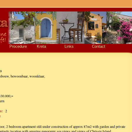
Procedure
Kreta
Links
Contact
9
anbouw, bewoonbaar, woonklaar,
330.000,=
ern
s:
2
e
loor, 2 bedroom apartment still under construction of approx 87m2 with garden and private
fantastic location with amazing panoramic sea views and views of Chrissie Island.