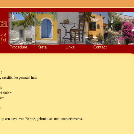
Procedure
Kreta
Links
Contact
15
e, zakelijk, losgemaakt huis
ia
91.000,=
ern
2
e
 een kavel van 700m2, gebruikt als mini market/taverna.