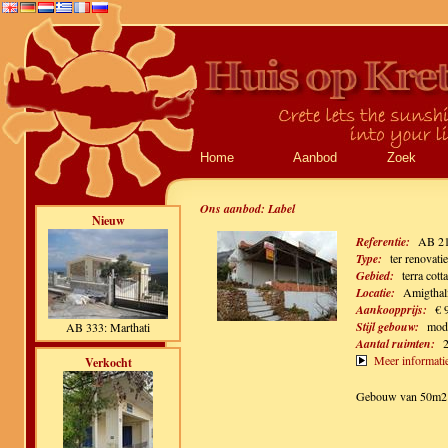
Home
Aanbod
Zoek
Ons aanbod:
Label
Nieuw
Referentie:
AB 2
Type:
ter renovati
Gebied:
terra cotta
Locatie:
Amigthal
Aankoopprijs:
€ 
Stijl gebouw:
mod
AB 333: Marthati
Aantal ruimten:
Meer informati
Verkocht
Gebouw van 50m2 op