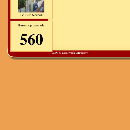
JV 278: Neapoli
Huizen op deze site:
560
2009 © Maatwerk Giethoorn