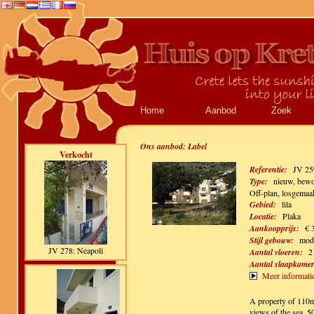
Home
Aanbod
Zoek
Ons aanbod:
Label
Verkocht
Referentie:
JV 25
Type:
nieuw, bewo
Off-plan, losgemaa
Gebied:
lila
Locatie:
Plaka
Aankoopprijs:
€ 
Stijl gebouw:
mod
JV 278: Neapoli
Aantal vloeren:
2
Aantal slaapkamer
Meer informati
A property of 110m
views of the sea. 5