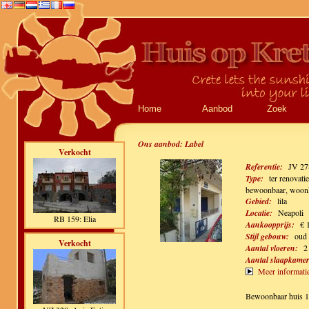
Home
Aanbod
Zoek
Ons aanbod:
Label
Verkocht
Referentie:
JV 27
Type:
ter renovati
bewoonbaar, woonk
Gebied:
lila
Locatie:
Neapoli
RB 159: Elia
Aankoopprijs:
€ 
Stijl gebouw:
oud 
Verkocht
Aantal vloeren:
2
Aantal slaapkamer
Meer informati
Bewoonbaar huis 10