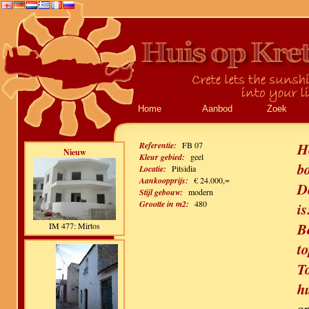
Home
Aanbod
Zoek
Referentie:
FB 07
H
Nieuw
Kleur gebied:
geel
b
Locatie:
Pitsidia
Aankoopprijs:
€ 24.000,=
De
Stijl gebouw:
modern
Grootte in m2:
480
is
B
IM 477: Mirtos
to
T
h