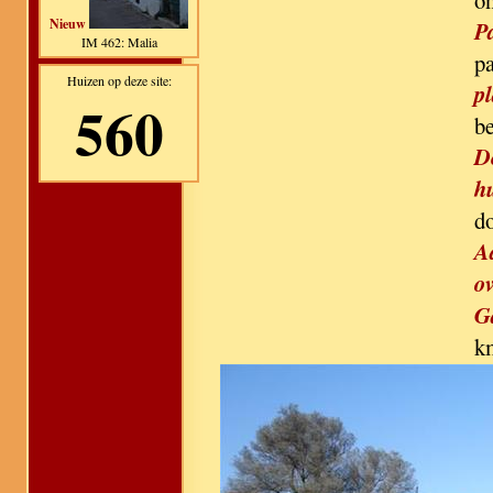
o
Nieuw
P
IM 462: Malia
p
Huizen op deze site:
pl
560
b
D
h
d
A
ov
G
k