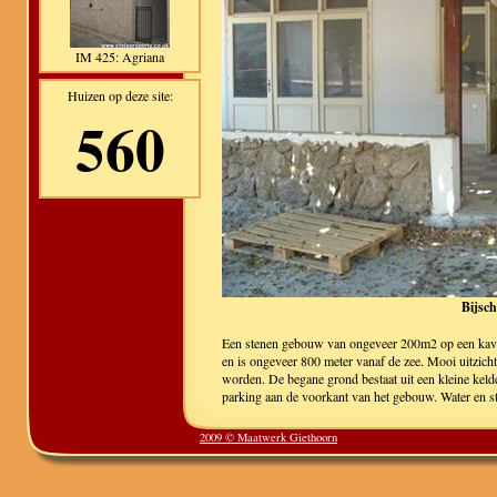
IM 425: Agriana
Huizen op deze site:
560
Bijsch
Een stenen gebouw van ongeveer 200m2 op een kavel
en is ongeveer 800 meter vanaf de zee. Mooi uitzich
worden. De begane grond bestaat uit een kleine keld
parking aan de voorkant van het gebouw. Water en s
2009 © Maatwerk Giethoorn