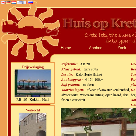
Home
Aanbod
Zoek
Referentie:
AB 20
Hee
Prijsverlaging
Kleur gebied:
terra cotta
Bes
Locatie:
Kalo Horio (Istro)
Toe
Aankoopprijs:
€ 154.100,=
Par
Stijl gebouw:
modern
pla
Voorzieningen:
afvoer afvalwater keuken/bad,
De 
afvoer toilet, wateraansluiting, open haard, drie
ber
RB 103: Kokkini Hani
fasen electriciteit
Aan
Gan
Verkocht