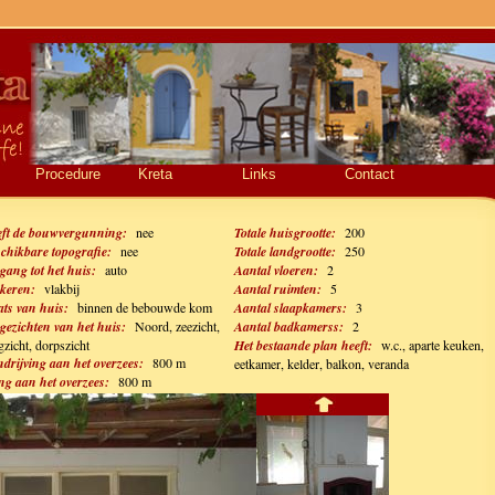
Procedure
Kreta
Links
Contact
ft de bouwvergunning:
nee
Totale huisgrootte:
200
chikbare topografie:
nee
Totale landgrootte:
250
gang tot het huis:
auto
Aantal vloeren:
2
keren:
vlakbij
Aantal ruimten:
5
ats van huis:
binnen de bebouwde kom
Aantal slaapkamers:
3
gezichten van het huis:
Noord, zeezicht,
Aantal badkamerss:
2
gzicht, dorpszicht
Het bestaande plan heeft:
w.c., aparte keuken,
drijving aan het overzees:
800 m
eetkamer, kelder, balkon, veranda
g aan het overzees:
800 m