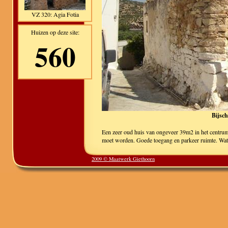
VZ 320: Agia Fotia
Huizen op deze site:
560
Bijsch
Een zeer oud huis van ongeveer 39m2 in het centru
moet worden. Goede toegang en parkeer ruimte. Water
2009 © Maatwerk Giethoorn