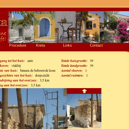
Procedure
Kreta
Links
Contact
gang tot het huis:
auto
Totale huisgrootte:
39
keren:
vlakbij
Totale landgrootte:
39
ats van huis:
binnen de bebouwde kom
Aantal vloeren:
1
gezichten van het huis:
dorpszicht
Aantal ruimten:
1
drijving aan het overzees:
3,5 km
g aan het overzees:
3,5 km