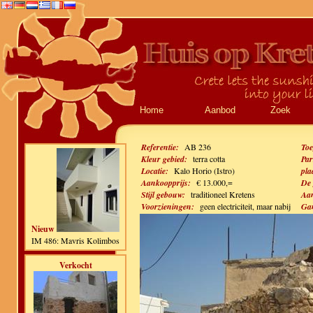
Home
Aanbod
Zoek
Referentie:
AB 236
Toe
Kleur gebied:
terra cotta
Par
Locatie:
Kalo Horio (Istro)
pla
Aankoopprijs:
€ 13.000,=
De 
Stijl gebouw:
traditioneel Kretens
Aan
Voorzieningen:
geen electriciteit, maar nabij
Gan
Nieuw
IM 486: Mavris Kolimbos
Verkocht