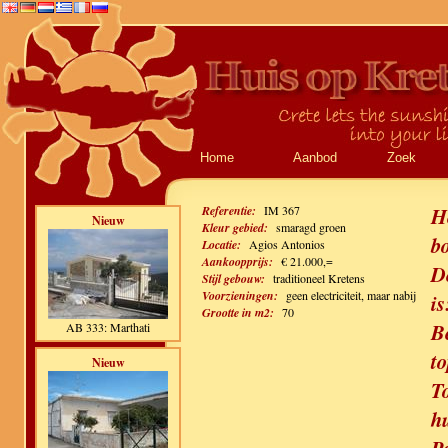
Home
Aanbod
Zoek
Referentie:
IM 367
H
Nieuw
Kleur gebied:
smaragd groen
b
Locatie:
Agios Antonios
Aankoopprijs:
€ 21.000,=
De
Stijl gebouw:
traditioneel Kretens
Voorzieningen:
geen electriciteit, maar nabij
is
Grootte in m2:
70
B
AB 333: Marthati
to
Nieuw
T
h