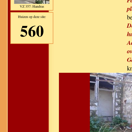
P
VZ 357: Handras
pl
b
Huizen op deze site:
560
D
h
A
ov
G
k