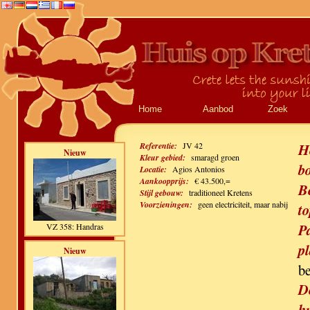
Home
Aanbod
Zoek
Referentie:
JV 42
H
Nieuw
Kleur gebied:
smaragd groen
b
Locatie:
Agios Antonios
Aankoopprijs:
€ 43.500,=
B
Stijl gebouw:
traditioneel Kretens
Voorzieningen:
geen electriciteit, maar nabij
to
P
VZ 358: Handras
pl
Nieuw
b
D
h