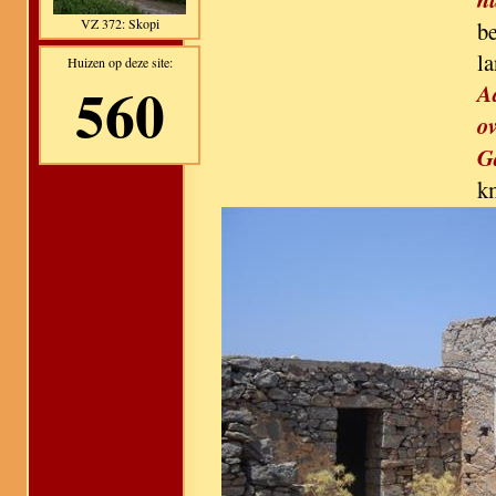
VZ 372: Skopi
be
l
Huizen op deze site:
560
A
ov
G
k