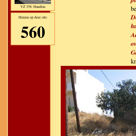
VZ 358: Handras
b
D
Huizen op deze site:
560
h
A
ov
G
k