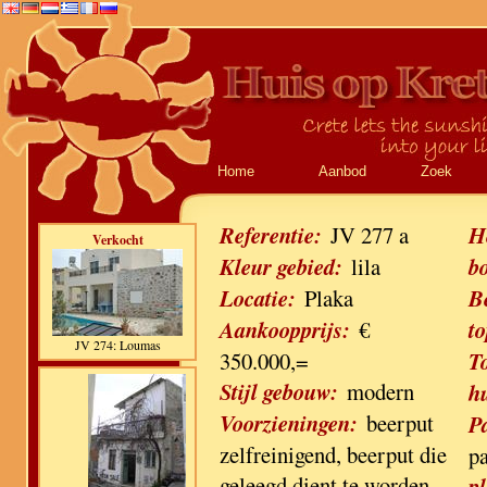
Home
Aanbod
Zoek
Referentie:
JV 277 a
H
Verkocht
Kleur gebied:
lila
b
Locatie:
Plaka
B
Aankoopprijs:
€
to
JV 274: Loumas
350.000,=
T
Stijl gebouw:
modern
h
Voorzieningen:
beerput
P
zelfreinigend, beerput die
p
geleegd dient te worden,
pl