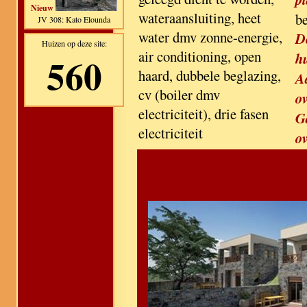
Nieuw
wateraansluiting, heet
b
JV 308: Kato Elounda
water dmv zonne-energie,
D
Huizen op deze site:
air conditioning, open
560
h
haard, dubbele beglazing,
A
cv (boiler dmv
ov
electriciteit), drie fasen
G
electriciteit
ov