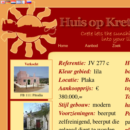
Home
Aanbod
Zoek
Referentie:
JV 277 c
H
Verkocht
Kleur gebied:
lila
b
Locatie:
Plaka
B
Aankoopprijs:
€
to
380.000,=
T
FB 111: Pitsidia
Stijl gebouw:
modern
h
Voorzieningen:
beerput
P
zelfreinigend, beerput die
p
geleegd dient te worden,
pl