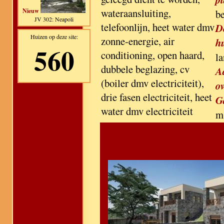
wateraansluiting,
Nieuw
b
JV 302: Neapoli
telefoonlijn, heet water dmv
D
Huizen op deze site:
zonne-energie, air
h
560
conditioning, open haard,
l
dubbele beglazing, cv
A
(boiler dmv electriciteit),
ov
drie fasen electriciteit, heet
G
water dmv electriciteit
m