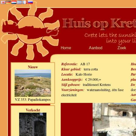
Home
Aanbod
Zoek
Referentie:
AB 17
Hee
Nieuw
Kleur gebied:
terra cotta
Bes
Locatie:
Kalo Horio
Par
Aankoopprijs:
€ 29.000,=
pla
Stijl gebouw:
traditioneel Kretens
De 
Voorzieningen:
wateraansluiting, één fase
dor
Aan
electriciteit
VZ 353: Papadiokampos
Gan
Verkocht