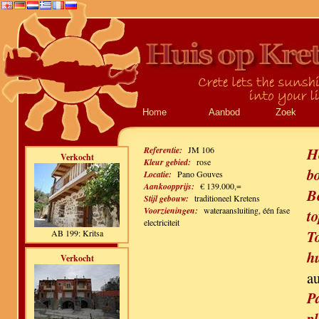
Home
Aanbod
Zoek
Referentie:
JM 106
H
Verkocht
Kleur gebied:
rose
b
Locatie:
Pano Gouves
Aankoopprijs:
€ 139.000,=
B
Stijl gebouw:
traditioneel Kretens
Voorzieningen:
wateraansluiting, één fase
to
electriciteit
T
AB 199: Kritsa
h
Verkocht
a
P
pl