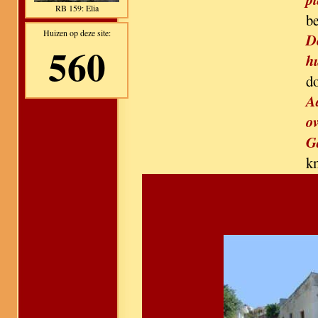
RB 159: Elia
b
Huizen op deze site:
D
560
h
d
A
ov
G
k