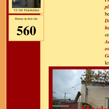
pl
VZ 368: Piskokefalou
b
Huizen op deze site:
D
560
h
o
A
ov
G
k