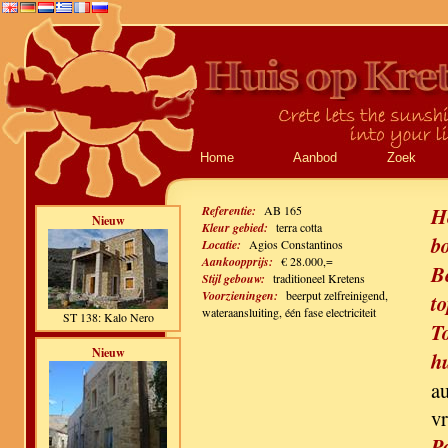
Home
Aanbod
Zoek
Referentie:
AB 165
H
Nieuw
Kleur gebied:
terra cotta
b
Locatie:
Agios Constantinos
Aankoopprijs:
€ 28.000,=
B
Stijl gebouw:
traditioneel Kretens
Voorzieningen:
beerput zelfreinigend,
to
wateraansluiting, één fase electriciteit
ST 138: Kalo Nero
T
Nieuw
h
au
vr
P