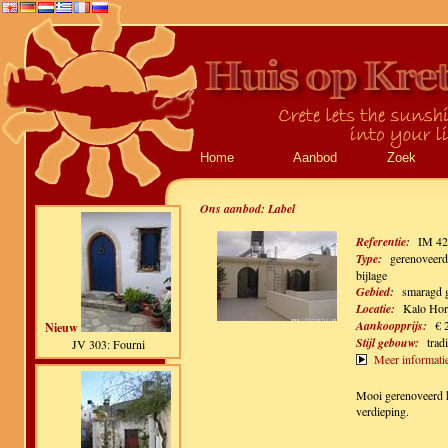
Home
Aanbod
Zoek
Ons aanbod:
Label
Referentie:
IM 42
Type:
gerenoveerd
bijlage
Gebied:
smaragd 
Locatie:
Kalo Hor
Aankoopprijs:
€ 
Nieuw
Stijl gebouw:
trad
JV 303: Fourni
Meer informati
Mooi gerenoveerd h
verdieping.