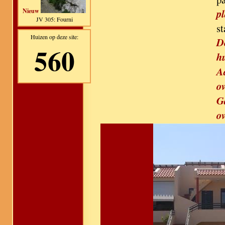
Nieuw
pl
JV 305: Fourni
st
Huizen op deze site:
D
560
h
A
ov
G
ov