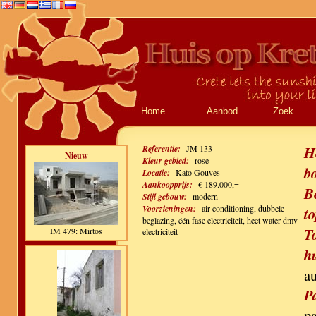
Home
Aanbod
Zoek
Referentie:
JM 133
H
Nieuw
Kleur gebied:
rose
b
Locatie:
Kato Gouves
Aankoopprijs:
€ 189.000,=
B
Stijl gebouw:
modern
Voorzieningen:
air conditioning, dubbele
to
beglazing, één fase electriciteit, heet water dmv
T
IM 479: Mirtos
electriciteit
h
a
P
p